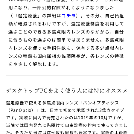
用になり、一部公的保険が利くようになりました
（「選定療養」の詳細は
コチラ
）。その分、自己負担
額が軽減されるわけですが、選定療養制度を利用して
選ぶことのできる多焦点眼内レンズのなかから、自分
に合うものを選ぶのは簡単ではありません。多焦点眼
内レンズを使った手術件数も、保有する多少点眼内レ
ンズの種類も国内屈指の佐藤院長が、各レンズの特徴
をやさしく解説します。
デスクトップPCをよく使う人には特にオススメ
選定療養で使える多焦点眼内レンズ「パンオプティクス
（PanOptix）」は、日本で初めて承認された3焦点タイプ
です。実際に国内で発売されたのは2019年の10月ですが、
当院では国内発売に先駆けて自由診療の枠内で使ってきまし
た。そのため当院は症例数も経験も豊富です。実際の手術経