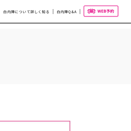
白内障について詳しく知る
白内障Q&A
いて
手術費用と選定療養施設について