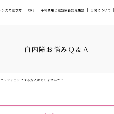
レンズの選び方
CRS
手術費用と選定療養認定施設
当院について
当院についてTOP
白内障手術TOP
手術の流れ
手術の種類とレーザー手術につ
ドクター紹介
白内障お悩みＱ＆Ａ
をセルフチェックする方法はありませんか？