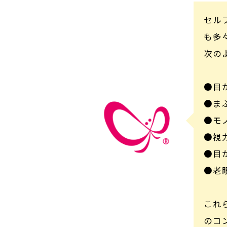
セル
も多
次の
●目
●ま
●モ
●視
●目
●老
これ
のコ