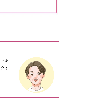
ができ
ックす