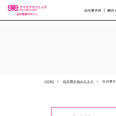
白内障手術
眼内
HOME
白内障お悩みＱ＆Ａ
白内障