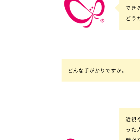
でき
どう
どんな手がかりですか。
近視
った
時か