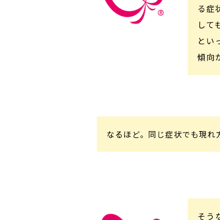
る症
して
とい
傾向
なるほど。同じ症状でも現れ
そう