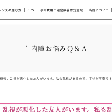
レンズの選び方
CRS
手術費用と選定療養認定施設
当院について
当院についてTOP
白内障手術TOP
手術の流れ
手術の種類とレーザー手術につ
ドクター紹介
白内障お悩みＱ＆Ａ
⼿術後、乱視が悪化した友⼈がいます。私も乱視があるので、⼿術が不安です
、乱視が悪化した友⼈がいます。私も