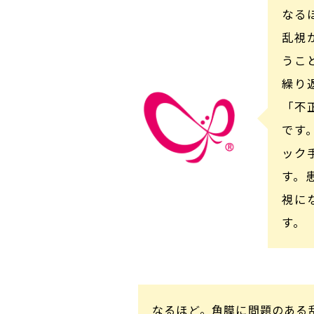
なる
乱視
うこ
繰り
「不
です
ック
す。
視に
す。
なるほど。角膜に問題のある