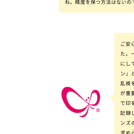
ね。精度を保つ方法はないの
ご安
た。
にし
ン」
乱視
が重
で印
記録
ンズ
求め