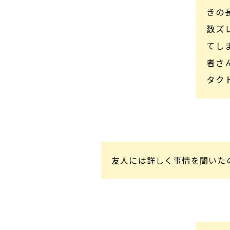
きの
数ズ
てし
者さ
タク
友人には詳しく事情を聞いた