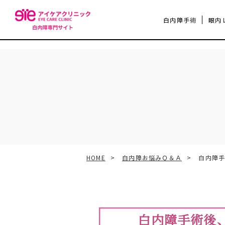
白内障手術
眼内
HOME
白内障お悩みＱ＆Ａ
⽩内障
⽩内障⼿術後