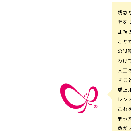
残念
明を
乱視
こと
の役
わけ
人工
すこ
矯正
レン
これ
まっ
数が