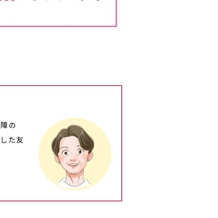
内障の
化した友