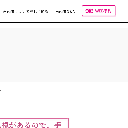
白内障について詳しく知る
白内障Q&A
いて
手術費用と選定療養施設について
。
乱視があるので、⼿